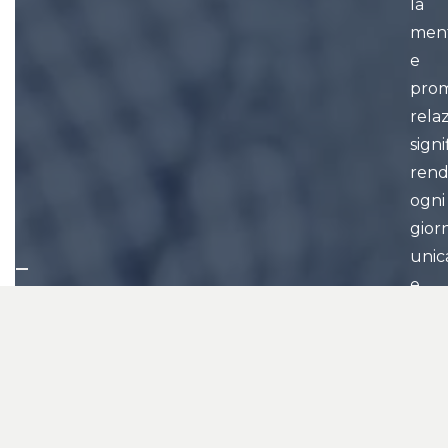
la
men
e
pro
relaz
signi
ren
ogni
gior
unic
e
memo