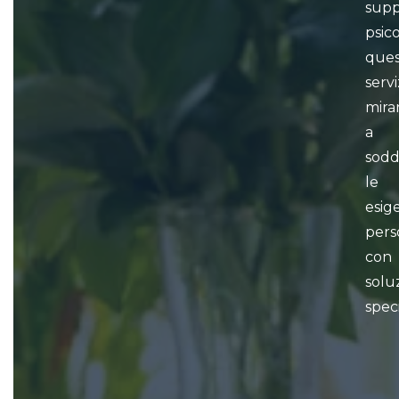
supp
psic
ques
servi
mira
a
sodd
le
esig
pers
con
solu
speci