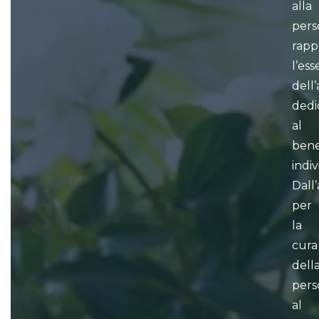
alla
pers
rapp
l’es
dell
dedi
al
bene
indiv
Dall
per
la
cura
dell
pers
al