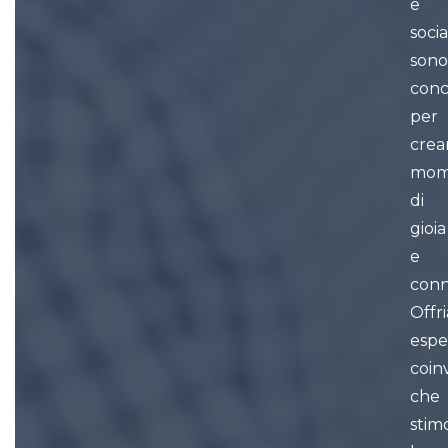
e
socia
son
conc
per
crea
mom
di
gioia
e
conn
Offr
espe
coin
che
stim