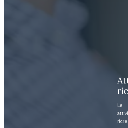
At
ri
Le
attiv
ricre